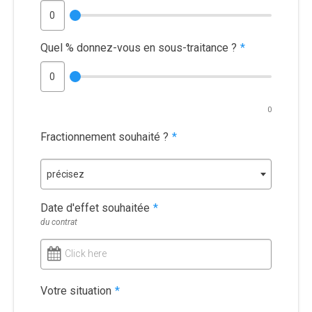
Quel % donnez-vous en sous-traitance ?
*
0
Fractionnement souhaité ?
*
précisez
Date d'effet souhaitée
*
du contrat
Click here
Votre situation
*